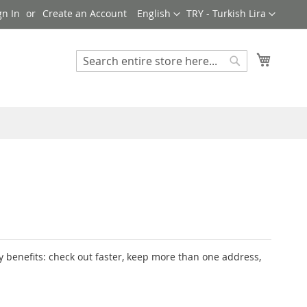
Language
Currency
gn In
Create an Account
English
TRY - Turkish Lira
My Cart
Search
Search
 benefits: check out faster, keep more than one address,