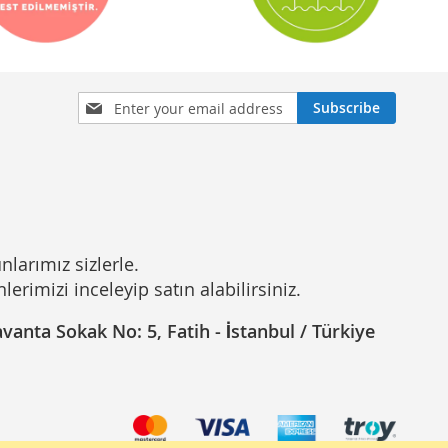
Sign
Subscribe
Up
for
Our
Newsletter:
nlarımız sizlerle.
rimizi inceleyip satın alabilirsiniz.
anta Sokak No: 5, Fatih - İstanbul / Türkiye