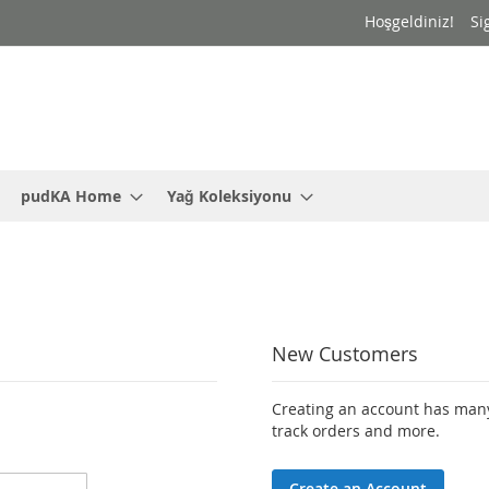
Hoşgeldiniz!
Si
pudKA Home
Yağ Koleksiyonu
New Customers
Creating an account has many
track orders and more.
Create an Account