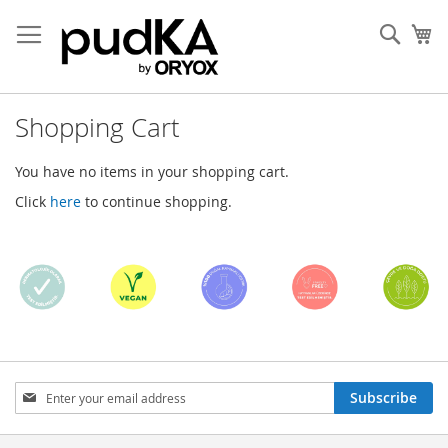
Skip
to
Sear
My
Content
Shopping Cart
You have no items in your shopping cart.
Click
here
to continue shopping.
Sign
Subscribe
Up
for