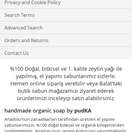
Our
Privacy and Cookie Policy
Newsletter:
Search Terms
Advanced Search
Orders and Returns
Contact Us
%100 Doğal, bitkisel ve 1. kalite zeytin yağı ile
yapılmış, el yapımı sabunlarımız sizlerle.
Hemen online sipariş verebilir veya Balat'taki
butik sabun mağazamızı ziyaret ederek
ürünlerimizi inceleyip satın alabilirsiniz.
handmade organic soap by
pudKA
Anadolu'nun zanaatkarları tarafından üretilen el yapımı
sabunlarımızın, %100 doğal bitkisel ve organik bileşenlerden
üretilmektedir. Anadolu'nun zengin kültürünü yansıtmaktadır.