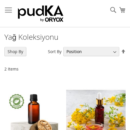
Skip
to
Sear
My
Content
Yağ Koleksiyonu
Se
Sort By
Shop By
De
Di
2
Items