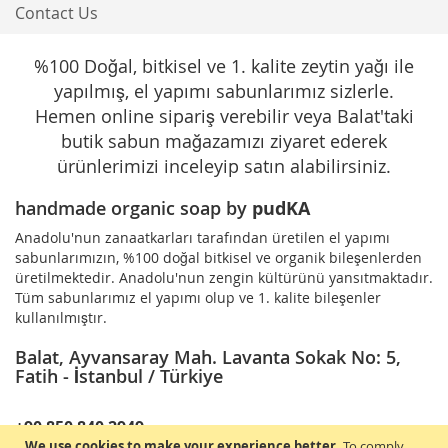
Contact Us
%100 Doğal, bitkisel ve 1. kalite zeytin yağı ile
yapılmış, el yapımı sabunlarımız sizlerle.
Hemen online sipariş verebilir veya Balat'taki
butik sabun mağazamızı ziyaret ederek
ürünlerimizi inceleyip satın alabilirsiniz.
handmade organic soap by
pudKA
Anadolu'nun zanaatkarları tarafından üretilen el yapımı
sabunlarımızın, %100 doğal bitkisel ve organik bileşenlerden
üretilmektedir. Anadolu'nun zengin kültürünü yansıtmaktadır.
Tüm sabunlarımız el yapımı olup ve 1. kalite bileşenler
kullanılmıştır.
Balat, Ayvansaray Mah. Lavanta Sokak No: 5,
Fatih - İstanbul / Türkiye
+90 850 840 2949
We use cookies to make your experience better.
To comply