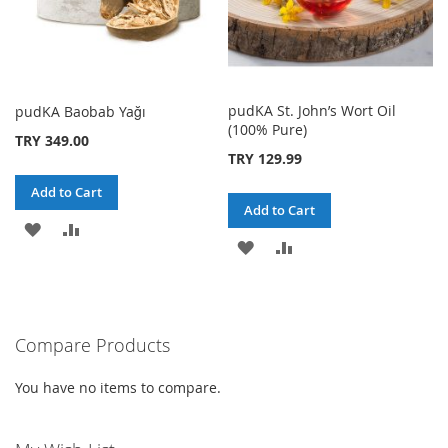
pudKA St. John’s Wort Oil
pudKA Baobab Yağı
(100% Pure)
TRY 349.00
TRY 129.99
Add to Cart
Add to Cart
ADD
ADD
ADD
ADD
TO
TO
TO
TO
WISH
COMPARE
WISH
COMPARE
LIST
Compare Products
LIST
You have no items to compare.