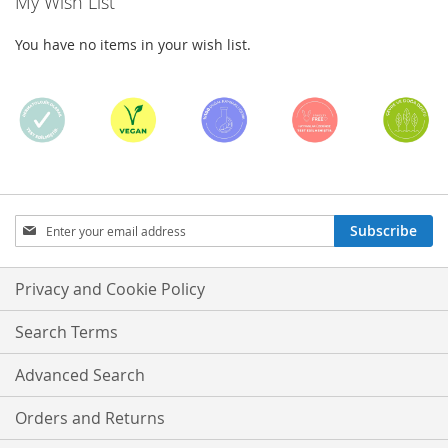
My Wish List
You have no items in your wish list.
Sign
Subscribe
Up
for
Our
Privacy and Cookie Policy
Newsletter:
Search Terms
Advanced Search
Orders and Returns