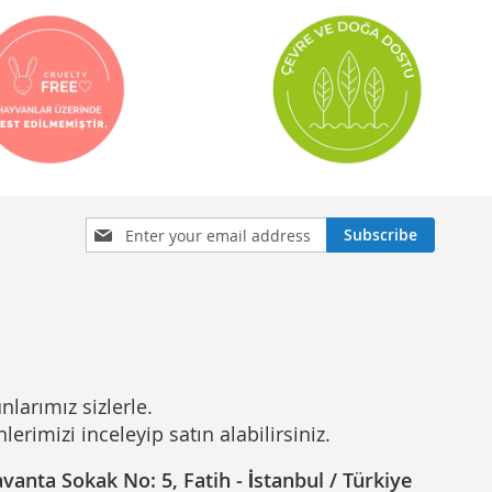
Sign
Subscribe
Up
for
Our
Newsletter:
nlarımız sizlerle.
rimizi inceleyip satın alabilirsiniz.
anta Sokak No: 5, Fatih - İstanbul / Türkiye