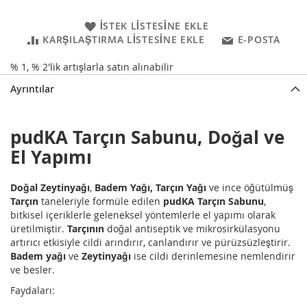
İSTEK LISTESINE EKLE
KARŞILAŞTIRMA LISTESINE EKLE
E-POSTA
% 1, % 2'lik artışlarla satın alınabilir
Ayrıntılar
pudKA Tarçın Sabunu, Doğal ve
El Yapımı
Doğal Zeytinyağı
,
Badem Yağı,
Tarçın Yağı
ve ince öğütülmüş
Tarçın
taneleriyle formüle edilen
pudKA Tarçın Sabunu
,
bitkisel içeriklerle geleneksel yöntemlerle el yapımı olarak
üretilmiştir.
Tarçının
doğal antiseptik ve mikrosirkülasyonu
artırıcı etkisiyle cildi arındırır, canlandırır ve pürüzsüzleştirir.
Badem yağı
ve
Zeytinyağı
ise cildi derinlemesine nemlendirir
ve besler.
Faydaları: