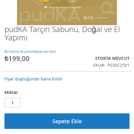
pudKA Tarçın Sabunu, Doğal ve El
Resim
galerisinin
Yapımı
başlangıcına
git
Bu ürünü ilk yorumlayan siz olun
₺199,00
STOKTA MEVCUT
SKU
PS50C25V1
Fiyat düştüğünde bana bildir
Miktar
Sepete Ekle