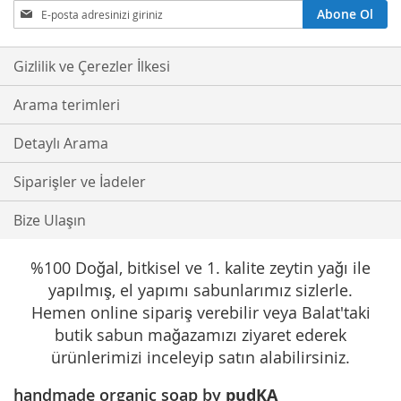
Bültenimize
Abone Ol
Abone
Olmak
İster
Gizlilik ve Çerezler İlkesi
misiniz?
Arama terimleri
Detaylı Arama
Siparişler ve İadeler
Bize Ulaşın
%100 Doğal, bitkisel ve 1. kalite zeytin yağı ile
yapılmış, el yapımı sabunlarımız sizlerle.
Hemen online sipariş verebilir veya Balat'taki
butik sabun mağazamızı ziyaret ederek
ürünlerimizi inceleyip satın alabilirsiniz.
handmade organic soap by
pudKA