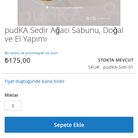
pudKA Sedir Ağacı Sabunu, Doğal
Resim
galerisinin
ve El Yapımı
başlangıcına
git
Bu ürünü ilk yorumlayan siz olun
₺175,00
STOKTA MEVCUT
SKU
pudKA-Sidr-01
Fiyat düştüğünde bana bildir
Miktar
Sepete Ekle