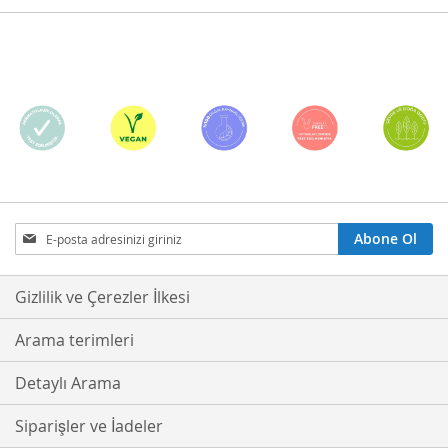
Bültenimize
Abone Ol
Abone
Olmak
İster
Gizlilik ve Çerezler İlkesi
misiniz?
Arama terimleri
Detaylı Arama
Siparişler ve İadeler