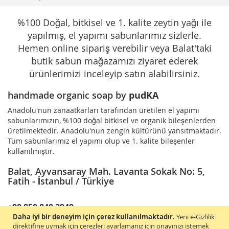
%100 Doğal, bitkisel ve 1. kalite zeytin yağı ile
yapılmış, el yapımı sabunlarımız sizlerle.
Hemen online sipariş verebilir veya Balat'taki
butik sabun mağazamızı ziyaret ederek
ürünlerimizi inceleyip satın alabilirsiniz.
handmade organic soap by
pudKA
Anadolu'nun zanaatkarları tarafından üretilen el yapımı
sabunlarımızın, %100 doğal bitkisel ve organik bileşenlerden
üretilmektedir. Anadolu'nun zengin kültürünü yansıtmaktadır.
Tüm sabunlarımız el yapımı olup ve 1. kalite bileşenler
kullanılmıştır.
Balat, Ayvansaray Mah. Lavanta Sokak No: 5,
Fatih - İstanbul / Türkiye
+90 850 840 2949
Daha iyi bir deneyim için çerez kullanılmaktadır.
Yeni e-Gizlilik
pudka@oryox.com
direktifine uymak için çerezleri ayarlamanız için onayınızı istemek