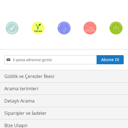
Bültenimize
Abone Ol
Abone
Olmak
İster
Gizlilik ve Çerezler İlkesi
misiniz?
Arama terimleri
Detaylı Arama
Siparişler ve İadeler
Bize Ulaşın