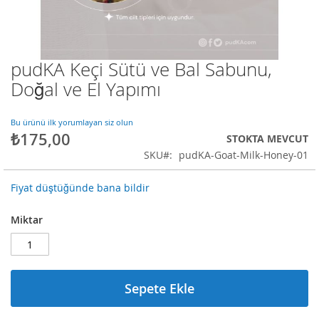
pudKA Keçi Sütü ve Bal Sabunu,
Resim
galerisinin
Doğal ve El Yapımı
başlangıcına
git
Bu ürünü ilk yorumlayan siz olun
₺175,00
STOKTA MEVCUT
SKU
pudKA-Goat-Milk-Honey-01
Fiyat düştüğünde bana bildir
Miktar
Sepete Ekle