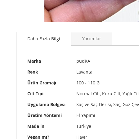
Resim
galerisinin
Daha Fazla Bilgi
Yorumlar
başlangıcına
git
Daha
Marka
pudKA
Fazla
Bilgi
Renk
Lavanta
Ürün Gramajı
100 - 110 G
Cilt Tipi
Normal Cilt, Kuru Cilt, Yağlı Ci
Uygulama Bölgesi
Saç ve Saç Derisi, Saç, Göz Çev
Üretim Yöntemi
El Yapımı
Made in
Türkiye
Vegan mı?
Hayır