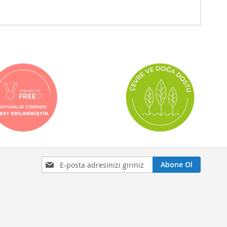
Bültenimize
Abone Ol
Abone
Olmak
İster
misiniz?