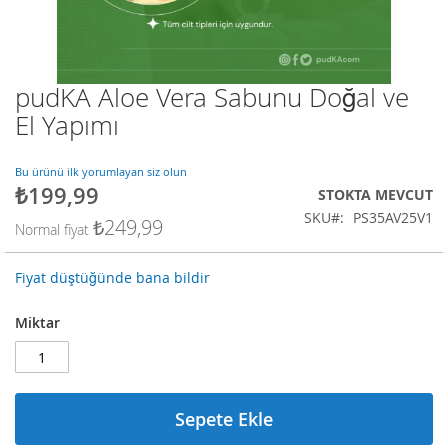
pudKA Aloe Vera Sabunu Doğal ve
Resim
galerisinin
El Yapımı
başlangıcına
git
Bu ürünü ilk yorumlayan siz olun
₺199,99
Özel
STOKTA MEVCUT
fiyat
SKU
PS35AV25V1
₺249,99
Normal fiyat
Fiyat düştüğünde bana bildir
Miktar
Sepete Ekle