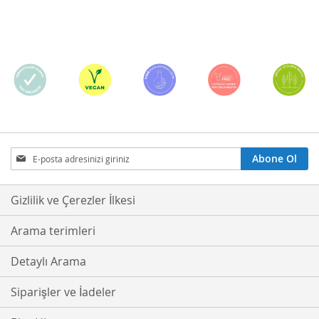
Bültenimize
Abone Ol
Abone
Olmak
İster
Gizlilik ve Çerezler İlkesi
misiniz?
Arama terimleri
Detaylı Arama
Siparişler ve İadeler