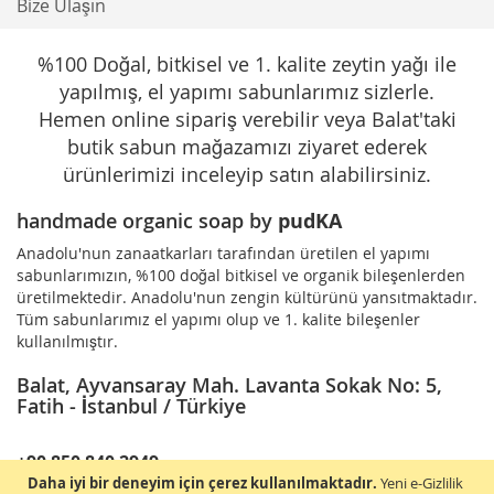
Bize Ulaşın
%100 Doğal, bitkisel ve 1. kalite zeytin yağı ile
yapılmış, el yapımı sabunlarımız sizlerle.
Hemen online sipariş verebilir veya Balat'taki
butik sabun mağazamızı ziyaret ederek
ürünlerimizi inceleyip satın alabilirsiniz.
handmade organic soap by
pudKA
Anadolu'nun zanaatkarları tarafından üretilen el yapımı
sabunlarımızın, %100 doğal bitkisel ve organik bileşenlerden
üretilmektedir. Anadolu'nun zengin kültürünü yansıtmaktadır.
Tüm sabunlarımız el yapımı olup ve 1. kalite bileşenler
kullanılmıştır.
Balat, Ayvansaray Mah. Lavanta Sokak No: 5,
Fatih - İstanbul / Türkiye
+90 850 840 2949
Daha iyi bir deneyim için çerez kullanılmaktadır.
Yeni e-Gizlilik
pudka@oryox.com